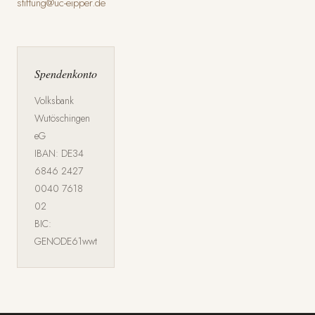
stiftung@uc-eipper.de
Spendenkonto
Volksbank
Wutöschingen
eG
IBAN: DE34
6846 2427
0040 7618
02
BIC:
GENODE61wwt